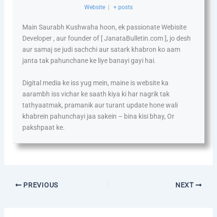
Website
|
+ posts
Main Saurabh Kushwaha hoon, ek passionate Webisite
Developer , aur founder of [ JanataBulletin.com ], jo desh
aur samaj se judi sachchi aur satark khabron ko aam
janta tak pahunchane ke liye banayi gayi hai.
Digital media ke iss yug mein, maine is website ka
aarambh iss vichar ke saath kiya ki har nagrik tak
tathyaatmak, pramanik aur turant update hone wali
khabrein pahunchayi jaa sakein – bina kisi bhay, Or
pakshpaat ke.
PREVIOUS
NEXT