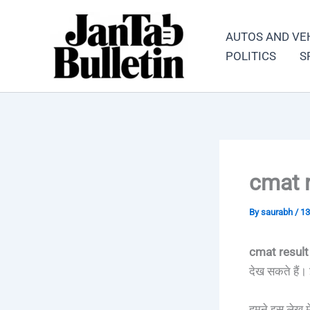
Skip
to
AUTOS AND VE
content
POLITICS
S
cmat 
By
saurabh
/
13
cmat resul
देख सकते हैं। 
हमने इस लेख म