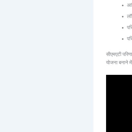
आध
लॉ
पर
पर
सीएमएटी परिणा
योजना बनाने म