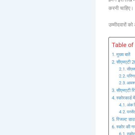
करनी चाहिए।
उम्मीदवारों को
Table of
मुख्य बातें
सीएमएटी 2
सीएमए
परिण
आवश्
सीएमएटी रि
स्कोरकार्ड 
अंक 
परसें
रिजल्ट डाउ
स्कोर की गण
स्को