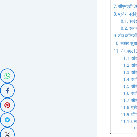
सीएमएटी 
प्रवेश प्रक्
काउंस
दस्त
टॉप कॉलेज
स्कोर सुधा
सीएमएटी 2
सीए
सीए
सीए
स्क
सीए
स्क
सी
प्रव
टॉप
स्