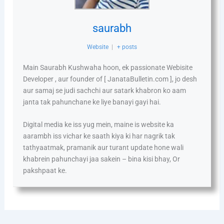
saurabh
Website
|
+ posts
Main Saurabh Kushwaha hoon, ek passionate Webisite
Developer , aur founder of [ JanataBulletin.com ], jo desh
aur samaj se judi sachchi aur satark khabron ko aam
janta tak pahunchane ke liye banayi gayi hai.
Digital media ke iss yug mein, maine is website ka
aarambh iss vichar ke saath kiya ki har nagrik tak
tathyaatmak, pramanik aur turant update hone wali
khabrein pahunchayi jaa sakein – bina kisi bhay, Or
pakshpaat ke.