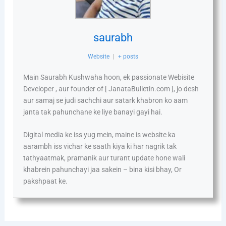
saurabh
Website
|
+ posts
Main Saurabh Kushwaha hoon, ek passionate Webisite
Developer , aur founder of [ JanataBulletin.com ], jo desh
aur samaj se judi sachchi aur satark khabron ko aam
janta tak pahunchane ke liye banayi gayi hai.
Digital media ke iss yug mein, maine is website ka
aarambh iss vichar ke saath kiya ki har nagrik tak
tathyaatmak, pramanik aur turant update hone wali
khabrein pahunchayi jaa sakein – bina kisi bhay, Or
pakshpaat ke.