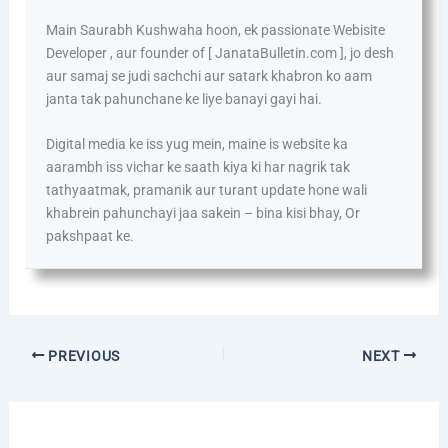
Main Saurabh Kushwaha hoon, ek passionate Webisite
Developer , aur founder of [ JanataBulletin.com ], jo desh
aur samaj se judi sachchi aur satark khabron ko aam
janta tak pahunchane ke liye banayi gayi hai.
Digital media ke iss yug mein, maine is website ka
aarambh iss vichar ke saath kiya ki har nagrik tak
tathyaatmak, pramanik aur turant update hone wali
khabrein pahunchayi jaa sakein – bina kisi bhay, Or
pakshpaat ke.
PREVIOUS
NEXT