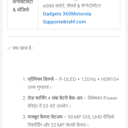
कनेक्टिविटी
eSIM सपोर्ट, सेंसर्स & मैग्नेटोमीटर
& ऑडियो
Gadgets 360
Motorola
Support
eiktshf.com
✅ क्या खास है :
प्रीमियम डिस्प्ले
– P‑OLED + 120 Hz + HDR10+
उच्च गुणवत्ता।
तेज़ चार्जिंग + लंबा बैटरी बैक‑अप
– विशेषकर Power
वेरिएंट में 53 घंटे उपयोग।
मजबूत कैमरा सेटअप
– 50 MP OIS, UHD वीडियो
रिकॉर्डिंग और 32 MP सेल्फी कैमरा।