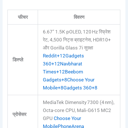
फीचर
विवरण
6.67″ 1.5K pOLED, 120 Hz रिफ्रेश
रेट, 4,500 निट्स ब्राइटनेस, HDR10+
और Gorilla Glass 7i सुरक्षा
Reddit
+12
Gadgets
डिस्प्ले
360
+12
Navbharat
Times
+12
Beebom
Gadgets
+8
Choose Your
Mobile
+8
Gadgets 360
+8
MediaTek Dimensity 7300 (4 nm),
Octa-core CPU, Mali‑G615 MC2
प्रोसेसर
GPU
Choose Your
Mobile
PhoneArena