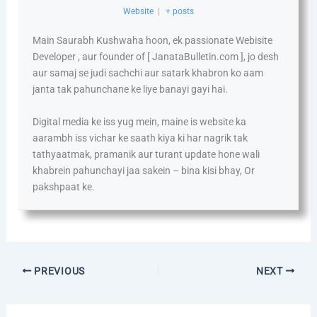
Website
|
+ posts
Main Saurabh Kushwaha hoon, ek passionate Webisite
Developer , aur founder of [ JanataBulletin.com ], jo desh
aur samaj se judi sachchi aur satark khabron ko aam
janta tak pahunchane ke liye banayi gayi hai.
Digital media ke iss yug mein, maine is website ka
aarambh iss vichar ke saath kiya ki har nagrik tak
tathyaatmak, pramanik aur turant update hone wali
khabrein pahunchayi jaa sakein – bina kisi bhay, Or
pakshpaat ke.
PREVIOUS
NEXT