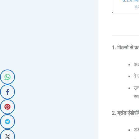
निष
1. फिल्मों से 
अक
वे
उन
रख
2. ब्रांड एंडोर्सम
अक