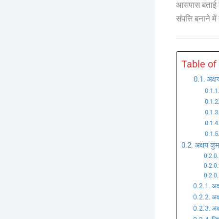
आसपास बताई जा
संपत्ति बनाने म
Table of
अक्ष
अक्षय कु
अक
अक
अक