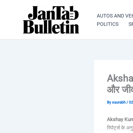
Skip
to
AUTOS AND VE
content
POLITICS
S
Akshay
और जी
By
saurabh
/
02
Akshay Kum
रिपोर्ट्स के अ