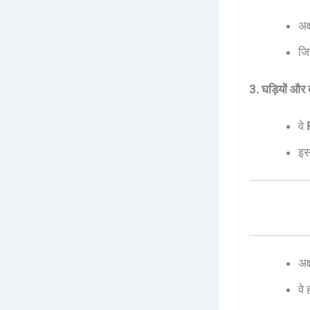
अक
जि
3. घड़ियों और
वे
इस
अक्
वे