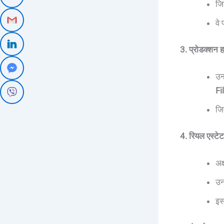
जि
वे 
3. प्रोडक्शन 
उन
Fi
जि
4. रियल एस्टेट 
अक
उन
इस