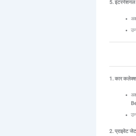
5. इंटरनेशनल 
अक
उन
1. कार कलेक्
अक
Be
उन
2. प्राइवेट जे