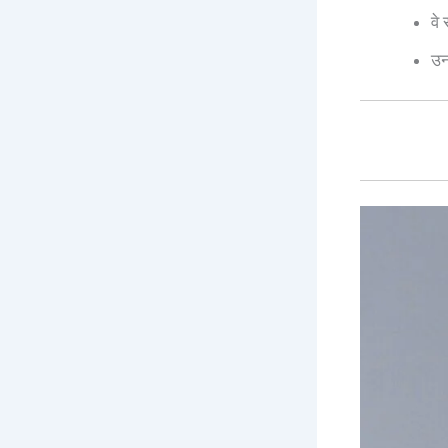
वे
उन