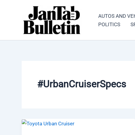
Skip
to
AUTOS AND VE
content
POLITICS
S
#UrbanCruiserSpecs