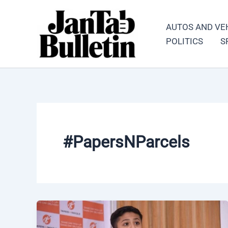
Skip
to
AUTOS AND VE
content
POLITICS
S
#PapersNParcels