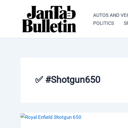
Skip
to
AUTOS AND VE
content
POLITICS
S
✅ #Shotgun650