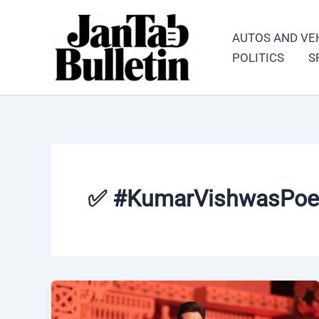
Skip
to
AUTOS AND VE
content
POLITICS
S
✅ #KumarVishwasPoe